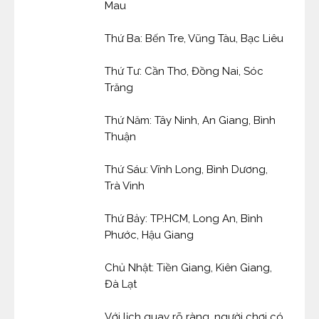
Mau
Thứ Ba: Bến Tre, Vũng Tàu, Bạc Liêu
Thứ Tư: Cần Thơ, Đồng Nai, Sóc
Trăng
Thứ Năm: Tây Ninh, An Giang, Bình
Thuận
Thứ Sáu: Vĩnh Long, Bình Dương,
Trà Vinh
Thứ Bảy: TP.HCM, Long An, Bình
Phước, Hậu Giang
Chủ Nhật: Tiền Giang, Kiên Giang,
Đà Lạt
Với lịch quay rõ ràng, người chơi có