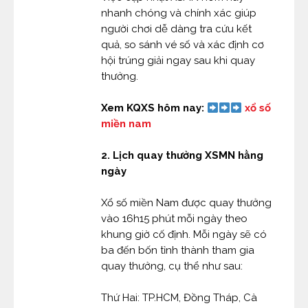
nhanh chóng và chính xác giúp
người chơi dễ dàng tra cứu kết
quả, so sánh vé số và xác định cơ
hội trúng giải ngay sau khi quay
thưởng.
Xem KQXS hôm nay:
xổ số
miền nam
2. Lịch quay thưởng XSMN hằng
ngày
Xổ số miền Nam được quay thưởng
vào 16h15 phút mỗi ngày theo
khung giờ cố định. Mỗi ngày sẽ có
ba đến bốn tỉnh thành tham gia
quay thưởng, cụ thể như sau:
Thứ Hai: TP.HCM, Đồng Tháp, Cà