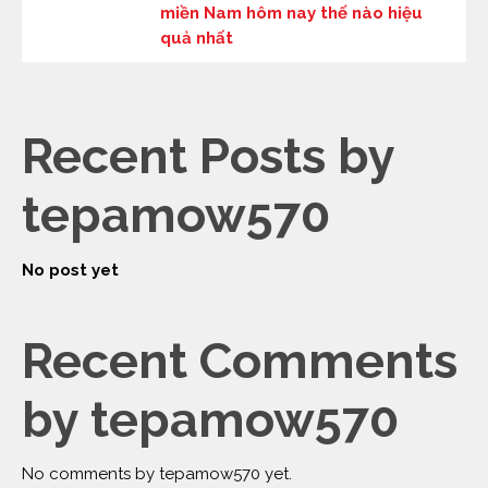
miền Nam hôm nay thế nào hiệu
quả nhất
Recent Posts by
tepamow570
No post yet
Recent Comments
by tepamow570
No comments by tepamow570 yet.