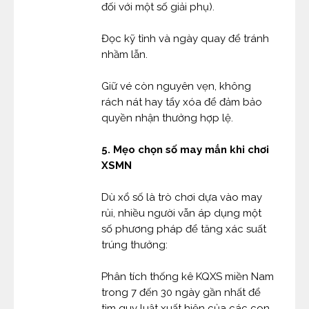
đối với một số giải phụ).
Đọc kỹ tỉnh và ngày quay để tránh
nhầm lẫn.
Giữ vé còn nguyên vẹn, không
rách nát hay tẩy xóa để đảm bảo
quyền nhận thưởng hợp lệ.
5. Mẹo chọn số may mắn khi chơi
XSMN
Dù xổ số là trò chơi dựa vào may
rủi, nhiều người vẫn áp dụng một
số phương pháp để tăng xác suất
trúng thưởng:
Phân tích thống kê KQXS miền Nam
trong 7 đến 30 ngày gần nhất để
tìm quy luật xuất hiện của các con