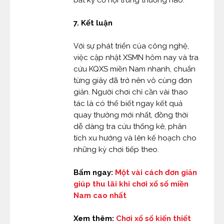
bất kỳ cơ hội trúng thưởng nào.
7. Kết luận
Với sự phát triển của công nghệ,
việc cập nhật XSMN hôm nay và tra
cứu KQXS miền Nam nhanh, chuẩn
từng giây đã trở nên vô cùng đơn
giản. Người chơi chỉ cần vài thao
tác là có thể biết ngay kết quả
quay thưởng mới nhất, đồng thời
dễ dàng tra cứu thống kê, phân
tích xu hướng và lên kế hoạch cho
những kỳ chơi tiếp theo.
Bấm ngay:
Một vài cách đơn giản
giúp thu lãi khi chơi xổ số miền
Nam cao nhất
Xem thêm:
Chơi xổ số kiến thiết