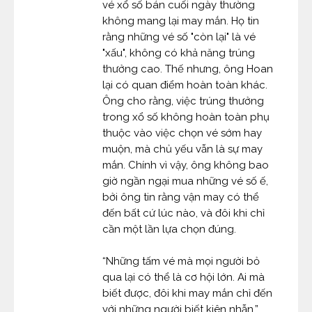
vé xổ số bán cuối ngày thường
không mang lại may mắn. Họ tin
rằng những vé số "còn lại" là vé
"xấu", không có khả năng trúng
thưởng cao. Thế nhưng, ông Hoan
lại có quan điểm hoàn toàn khác.
Ông cho rằng, việc trúng thưởng
trong xổ số không hoàn toàn phụ
thuộc vào việc chọn vé sớm hay
muộn, mà chủ yếu vẫn là sự may
mắn. Chính vì vậy, ông không bao
giờ ngần ngại mua những vé số ế,
bởi ông tin rằng vận may có thể
đến bất cứ lúc nào, và đôi khi chỉ
cần một lần lựa chọn đúng.
“Những tấm vé mà mọi người bỏ
qua lại có thể là cơ hội lớn. Ai mà
biết được, đôi khi may mắn chỉ đến
với những người biết kiên nhẫn,”