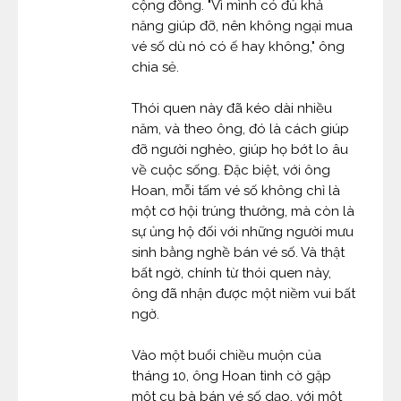
cộng đồng. "Vì mình có đủ khả
năng giúp đỡ, nên không ngại mua
vé số dù nó có ế hay không," ông
chia sẻ.
Thói quen này đã kéo dài nhiều
năm, và theo ông, đó là cách giúp
đỡ người nghèo, giúp họ bớt lo âu
về cuộc sống. Đặc biệt, với ông
Hoan, mỗi tấm vé số không chỉ là
một cơ hội trúng thưởng, mà còn là
sự ủng hộ đối với những người mưu
sinh bằng nghề bán vé số. Và thật
bất ngờ, chính từ thói quen này,
ông đã nhận được một niềm vui bất
ngờ.
Vào một buổi chiều muộn của
tháng 10, ông Hoan tình cờ gặp
một cụ bà bán vé số dạo, với một