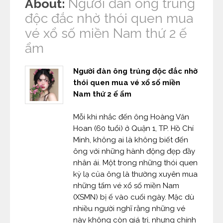
Người đàn ông trúng
About:
độc đắc nhờ thói quen mua
vé xổ số miền Nam thứ 2 ế
ẩm
Người đàn ông trúng độc đắc nhờ
thói quen mua vé xổ số miền
Nam thứ 2 ế ẩm
Mỗi khi nhắc đến ông Hoàng Văn
Hoan (60 tuổi) ở Quận 1, TP. Hồ Chí
Minh, không ai là không biết đến
ông với những hành động đẹp đầy
nhân ái. Một trong những thói quen
kỳ lạ của ông là thường xuyên mua
những tấm vé xổ số miền Nam
(XSMN) bị ế vào cuối ngày. Mặc dù
nhiều người nghĩ rằng những vé
này không còn giá trị, nhưng chính