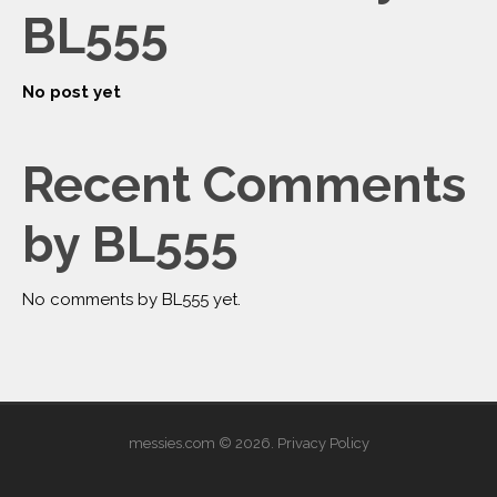
BL555
No post yet
Recent Comments
by BL555
No comments by BL555 yet.
messies.com © 2026.
Privacy Policy