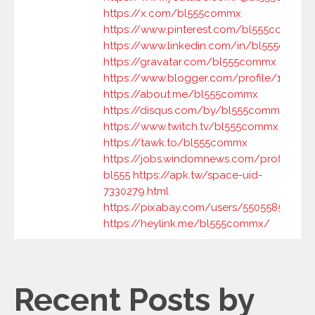
https://x.com/bl555commx
https://www.pinterest.com/bl555commx/
https://www.linkedin.com/in/bl555comm
https://gravatar.com/bl555commx
https://www.blogger.com/profile/170106
https://about.me/bl555commx
https://disqus.com/by/bl555commx/abo
https://www.twitch.tv/bl555commx
https://tawk.to/bl555commx
https://jobs.windomnews.com/profiles/8
bl555
https://apk.tw/space-uid-
7330279.html
https://pixabay.com/users/55055858/
https://heylink.me/bl555commx/
Recent Posts by