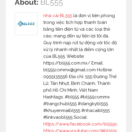
BL555
About:
nhà cái BL555
là đơn vị tiên phong
trong việc tích hợp thanh toán
bằng tiền điện tử và các loại thẻ
cào, mang đến sự tiện lợi tối đa.
Quy trình nạp rút tự động với tốc độ
xử lý nhanh nhất là điểm cộng lớn
của BL555. Website:
https://bl555.com.mx/ Email:
bl555commx@gmail.com Hotline:
0955135556 Địa chỉ: 555 Đường Thế
Lữ, Tân Nhựt, Bình Chánh, Thành
phố Hồ Chí Minh, Việt Nam
Hashtags: #bl555 #bl555commx
#trangchubl555 #dangkybl555
#khuyenmaibl555 #nhacaibl555
#linkvaobl555 Social:
https://www.facebook.com/bl555commx
https://www.youtube.com/@bl555commx