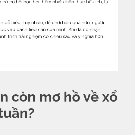
ó cơ hội học hỏi thêm nhiều kiến thức hữu ích, từ
n dễ hiểu. Tuy nhiên, để chơi hiệu quả hơn, người
 túc vào cách tiếp cận của mình. Khi đã có nhận
nh trình trải nghiệm có chiều sâu và ý nghĩa hơn.
ẫn còn mơ hồ về xổ
 tuần?