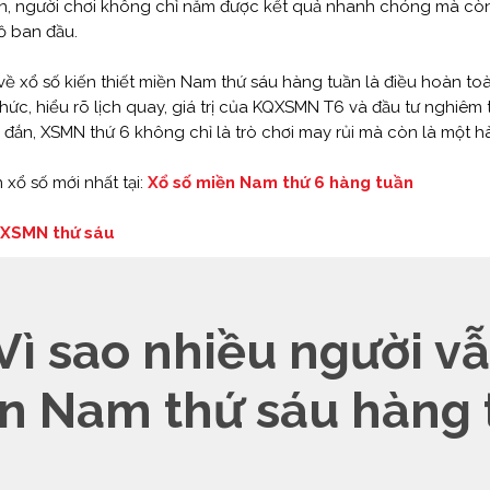
in, người chơi không chỉ nắm được kết quả nhanh chóng mà còn c
ồ ban đầu.
ề xổ số kiến thiết miền Nam thứ sáu hàng tuần là điều hoàn toà
thức, hiểu rõ lịch quay, giá trị của KQXSMN T6 và đầu tư nghiêm
đắn, XSMN thứ 6 không chỉ là trò chơi may rủi mà còn là một hà
xổ số mới nhất tại:
Xổ số miền Nam thứ 6 hàng tuần
:
XSMN thứ sáu
Vì sao nhiều người v
ền Nam thứ sáu hàng