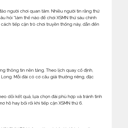
ảo người chơi quan tâm. Nhiều người tin rằng thứ
 câu hỏi “làm thế nào để chơi XSMN thứ sáu chính
ề cách tiếp cận trò chơi truyền thống này, dẫn đến
g thông tin nền tảng. Theo lịch quay cố định,
Long. Mỗi đài có cơ cấu giải thưởng riêng, đặc
eo dõi kết quả, lựa chọn đài phù hợp và tránh tình
ơ hồ hay bối rối khi tiếp cận XSMN thứ 6.