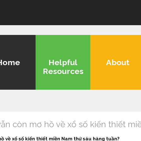
Home
Helpful
About
Resources
vẫn còn mơ hồ về xổ số kiến thiết m
hồ về xổ số kiến thiết miền Nam thứ sáu hàng tuần?