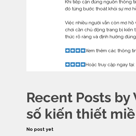
Khi tiếp cận đúng nguồn thông t
đó từng bước thoát khỏi sự mơ h
Việc nhiều người vẫn còn mơ hồ v
chơi cần chủ động trang bị kiến 
thức rõ ràng và định hướng đúng 
Xem thêm các thông tin 
Hoặc truy cập ngay tại
Recent Posts by 
số kiến thiết mi
No post yet