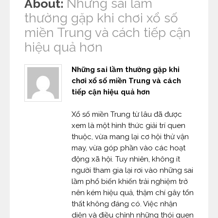
Những sai lầm
About:
thường gặp khi chơi xổ số
miền Trung và cách tiếp cận
hiệu quả hơn
Những sai lầm thường gặp khi
chơi xổ số miền Trung và cách
tiếp cận hiệu quả hơn
Xổ số miền Trung từ lâu đã được
xem là một hình thức giải trí quen
thuộc, vừa mang lại cơ hội thử vận
may, vừa góp phần vào các hoạt
động xã hội. Tuy nhiên, không ít
người tham gia lại rơi vào những sai
lầm phổ biến khiến trải nghiệm trở
nên kém hiệu quả, thậm chí gây tổn
thất không đáng có. Việc nhận
diện và điều chỉnh những thói quen