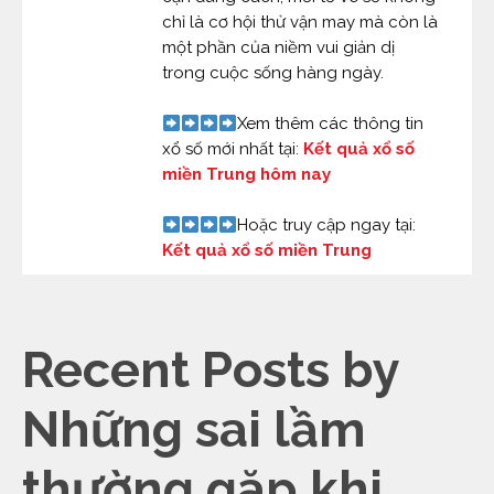
chỉ là cơ hội thử vận may mà còn là
một phần của niềm vui giản dị
trong cuộc sống hàng ngày.
Xem thêm các thông tin
xổ số mới nhất tại:
Kết quả xổ số
miền Trung hôm nay
Hoặc truy cập ngay tại:
Kết quả xổ số miền Trung
Recent Posts by
Những sai lầm
thường gặp khi