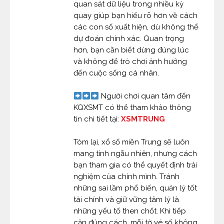
quan sát dữ liệu trong nhiều kỳ
quay giúp bạn hiểu rõ hơn về cách
các con số xuất hiện, dù không thể
dự đoán chính xác. Quan trọng
hơn, bạn cần biết dừng đúng lúc
và không để trò chơi ảnh hưởng
đến cuộc sống cá nhân.
Người chơi quan tâm đến
KQXSMT có thể tham khảo thông
tin chi tiết tại:
XSMTRUNG
Tóm lại, xổ số miền Trung sẽ luôn
mang tính ngẫu nhiên, nhưng cách
bạn tham gia có thể quyết định trải
nghiệm của chính mình. Tránh
những sai lầm phổ biến, quản lý tốt
tài chính và giữ vững tâm lý là
những yếu tố then chốt. Khi tiếp
cận đúng cách, mỗi tờ vé số không