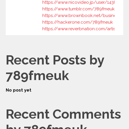
https://www.nicovideo.jp/user/143805465
https://www.tumblr.com/789fmeuk
https://www.brownbook.net/business/5
https://hackerone.com/789fmeuk
https://www.reverbnation.com/artist/789
Recent Posts by
789fmeuk
No post yet
Recent Comments